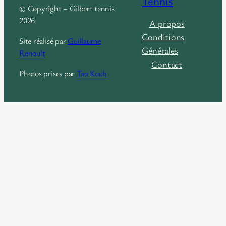
Tennis
© Copyright – Gilbert tennis
2026
A propos
Conditions
Site réalisé par
Guillaume
Générales
Renoult
Contact
Photos prises par
Tao Koch