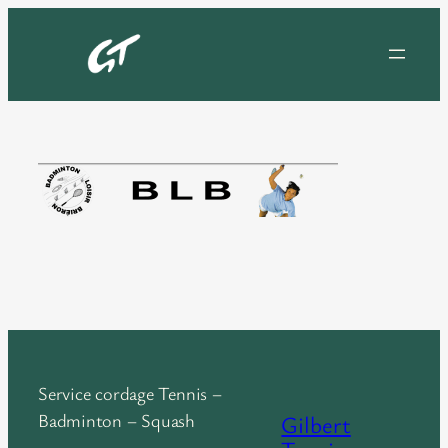
Aller
au
contenu
Service cordage Tennis –
Badminton – Squash
Gilbert